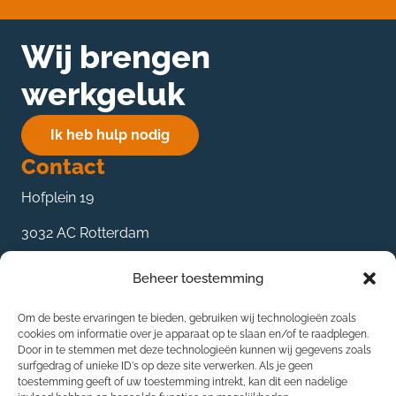
Wij brengen
werkgeluk
Ik heb hulp nodig
Contact
Hofplein 19
3032 AC Rotterdam
085 27 359 89
Beheer toestemming
contact@mke-groep.nl
Om de beste ervaringen te bieden, gebruiken wij technologieën zoals
De oplossingen
cookies om informatie over je apparaat op te slaan en/of te raadplegen.
Door in te stemmen met deze technologieën kunnen wij gegevens zoals
Bedrijfsadvies
surfgedrag of unieke ID's op deze site verwerken. Als je geen
toestemming geeft of uw toestemming intrekt, kan dit een nadelige
Projectmanagement