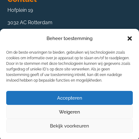
Hofplein 19
3032 AC Rotterdam
085 27 359 89
Beheer toestemming
contact@mke-groep.nl
Om de beste ervaringen te bieden, gebruiken wij technologieën zoals
De oplossingen
cookies om informatie over je apparaat op te slaan en/of te raadplegen.
Door in te stemmen met deze technologieën kunnen wij gegevens zoals
Bedrijfsadvies
surfgedrag of unieke ID's op deze site verwerken. Als je geen
toestemming geeft of uw toestemming intrekt, kan dit een nadelige
Projectmanagement
invloed hebben op bepaalde functies en mogelijkheden.
Interim-management
Accepteren
Weigeren
© 2024 – MKE Groep. Alle rechten voorbehouden
Algemene voorwaarden
Cookie Statement
Bekijk voorkeuren
Privacy Statement