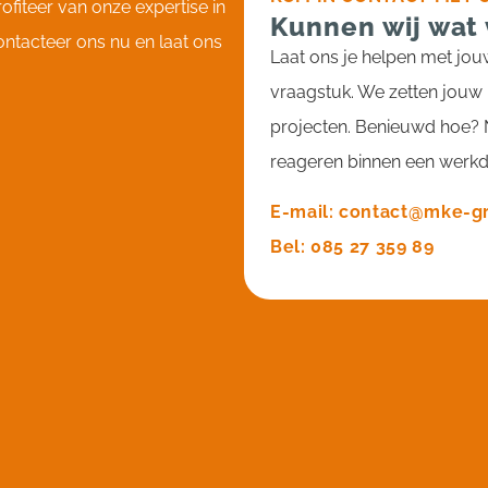
ofiteer van onze expertise in
Kunnen wij wat
ontacteer ons nu en laat ons
Laat ons je helpen met jouw
vraagstuk. We zetten jouw
projecten. Benieuwd hoe? 
reageren binnen een werk
E-mail: contact@mke-g
Bel: 085 27 359 89