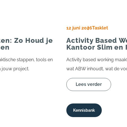
12 juni 2026
Tasklet
en: Zo Houd je
Activity Based W
gen
Kantoor Slim en 
ktische stappen, tools en
Activity based working maakt
 jouw project.
wat ABW inhoudt, wat de voor
Lees verder
Kennisbank