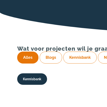
Wat voor projecten wil je gra
Alles
Blogs
Kennisbank
N
Kennisbank