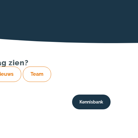
ag zien?
ieuws
Team
Kennisbank