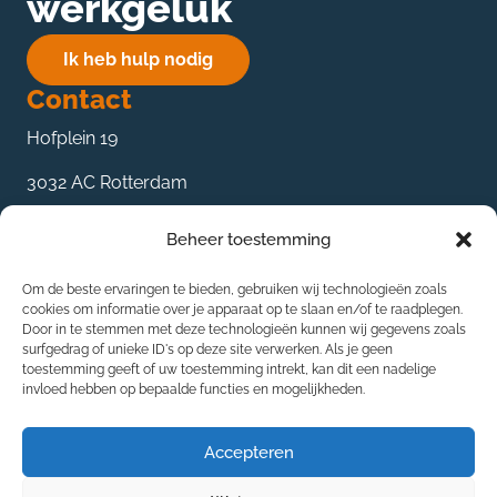
werkgeluk
Ik heb hulp nodig
Contact
Hofplein 19
3032 AC Rotterdam
085 27 359 89
Beheer toestemming
contact@mke-groep.nl
Om de beste ervaringen te bieden, gebruiken wij technologieën zoals
De oplossingen
cookies om informatie over je apparaat op te slaan en/of te raadplegen.
Door in te stemmen met deze technologieën kunnen wij gegevens zoals
Bedrijfsadvies
surfgedrag of unieke ID's op deze site verwerken. Als je geen
toestemming geeft of uw toestemming intrekt, kan dit een nadelige
Projectmanagement
invloed hebben op bepaalde functies en mogelijkheden.
Interim-management
Accepteren