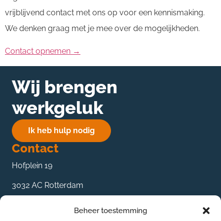
vrijblijvend contact met ons op voor een kennismaking.
We denken graag met je mee over de mogelijkheden.
Contact opnemen →
Wij brengen
werkgeluk
Ik heb hulp nodig
Contact
Hofplein 19
3032 AC Rotterdam
085 27 359 89
Beheer toestemming