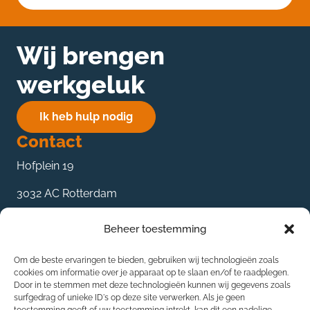
Wij brengen
werkgeluk
Ik heb hulp nodig
Contact
Hofplein 19
3032 AC Rotterdam
085 27 359 89
Beheer toestemming
contact@mke-groep.nl
Om de beste ervaringen te bieden, gebruiken wij technologieën zoals
De oplossingen
cookies om informatie over je apparaat op te slaan en/of te raadplegen.
Door in te stemmen met deze technologieën kunnen wij gegevens zoals
Bedrijfsadvies
surfgedrag of unieke ID's op deze site verwerken. Als je geen