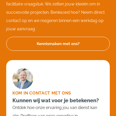
facilitaire vraagstuk. We zetten jouw ideeën om in
succesvolle projecten. Benieuwd hoe? Neem direct
contact op en we reageren binnen een werkdag op
jouw aanvraag.
Kennismaken met ons?
KOM IN CONTACT MET ONS
Kunnen wij wat voor je betekenen?
Ontdek hoe onze ervaring jou van dienst kan
zijn. Profiteer van onze expertise in